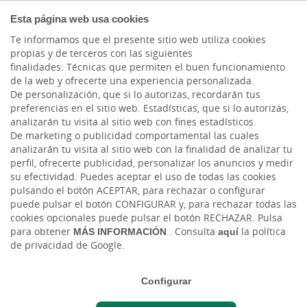
COMPROMETIDOS
Esta página web usa cookies
Te informamos que el presente sitio web utiliza cookies
propias y de terceros con las siguientes
finalidades: Técnicas que permiten el buen funcionamiento
Escucha el
Préstamo
Ingreso
de la web y ofrecerte una experiencia personalizada.
podcast de
Renueva tu
Mujeres Rurales
Sobresaliente
De personalización, que si lo autorizas, recordarán tus
Cajasiete
Hogar
preferencias en el sitio web. Estadísticas, que si lo autorizas,
analizarán tu visita al sitio web con fines estadísticos.
De marketing o publicidad comportamental las cuales
analizarán tu visita al sitio web con la finalidad de analizar tu
perfil, ofrecerte publicidad, personalizar los anuncios y medir
su efectividad. Puedes aceptar el uso de todas las cookies
pulsando el botón ACEPTAR, para rechazar o configurar
puede pulsar el botón CONFIGURAR y, para rechazar todas las
cookies opcionales puede pulsar el botón RECHAZAR. Pulsa
para obtener
MÁS INFORMACIÓN
. Consulta
aquí
la política
de privacidad de Google.
Configurar