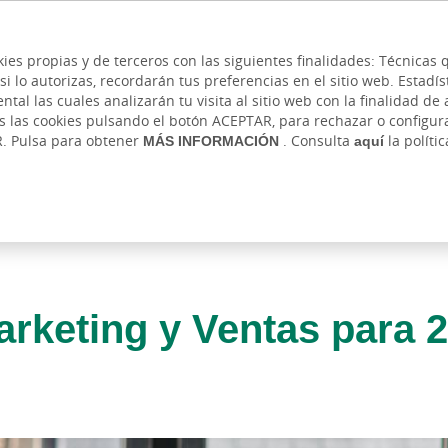
 y cajeros
Ayuda
Hazte cliente
Acce
Cita previa
kies propias y de terceros con las siguientes finalidades: Técnica
lo autorizas, recordarán tus preferencias en el sitio web. Estadístic
IVADA
AUTÓNOMOS Y EMPRENDEDORES
EMPR
l las cuales analizarán tu visita al sitio web con la finalidad de a
as las cookies pulsando el botón ACEPTAR, para rechazar o configu
R. Pulsa para obtener
MÁS INFORMACIÓN
. Consulta
aquí
la políti
arketing y Ventas para 