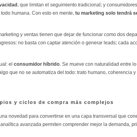
ivacidad
, que limitan el seguimiento tradicional; y consumidor
tu marketing solo tendrá s
bre todo humana. Con esto en mente,
arketing y ventas tienen que dejar de funcionar como dos dep
gresos: no basta con captar atención o generar leads; cada acci
consumidor híbrido
ual: el
. Se mueve con naturalidad entre lo d
 algo que no se automatiza del todo: trato humano, coherencia y
opios y ciclos de compra más complejos
ser una novedad para convertirse en una capa transversal que co
a analítica avanzada permiten comprender mejor la demanda, pri