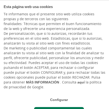
MENÚ
Esta página web usa cookies
Acceder al blog
Te informamos que el presente sitio web utiliza cookies
propias y de terceros con las siguientes
finalidades: Técnicas que permiten el buen funcionamiento
de la web y ofrecerte una experiencia personalizada.
De personalización, que si lo autorizas, recordarán tus
preferencias en el sitio web. Estadísticas, que si lo autorizas,
analizarán tu visita al sitio web con fines estadísticos.
Visita el blog de Cajasiete y
De marketing o publicidad comportamental las cuales
analizarán tu visita al sitio web con la finalidad de analizar tu
descubre todos nuestros
perfil, ofrecerte publicidad, personalizar los anuncios y medir
su efectividad. Puedes aceptar el uso de todas las cookies
artículos
pulsando el botón ACEPTAR, para rechazar o configurar
puede pulsar el botón CONFIGURAR y, para rechazar todas las
Todas las novedades ahora juntas en la sección "Blog"
cookies opcionales puede pulsar el botón RECHAZAR. Pulsa
de nuestra web.
para obtener
MÁS INFORMACIÓN
. Consulta
aquí
la política
de privacidad de Google.
Blog Comprometidos con Nuestra Gente
Configurar
Blog Cajasiete con tu negocio