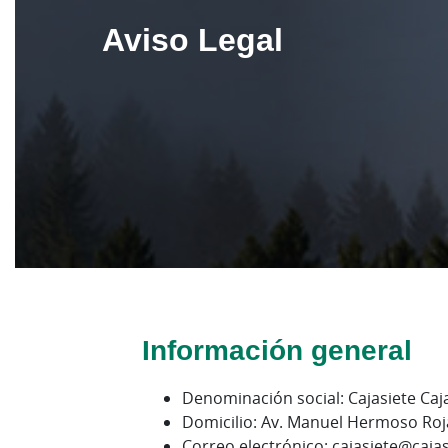
Aviso Legal
Información general
Denominación social: Cajasiete Caj
Domicilio: Av. Manuel Hermoso Roja
Correo electrónico: cajasiete@caja