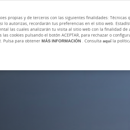
 y cajeros
Ayuda
Hazte cliente
Acce
Cita previa
kies propias y de terceros con las siguientes finalidades: Técnica
lo autorizas, recordarán tus preferencias en el sitio web. Estadístic
IVADA
AUTÓNOMOS Y EMPRENDEDORES
EMPR
l las cuales analizarán tu visita al sitio web con la finalidad de a
as las cookies pulsando el botón ACEPTAR, para rechazar o configu
R. Pulsa para obtener
MÁS INFORMACIÓN
. Consulta
aquí
la políti