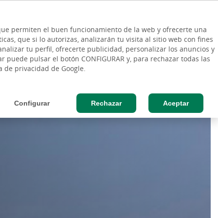
ES
Vinculo - Buscar en la web
so Cliente
EN
s que permiten el buen funcionamiento de la web y ofrecerte una
DE
as, que si lo autorizas, analizarán tu visita al sitio web con fines
ESAS
AGRO
nalizar tu perfil, ofrecerte publicidad, personalizar los anuncios y
rar puede pulsar el botón CONFIGURAR y, para rechazar todas las
ca de privacidad de Google.
Configurar
Rechazar
Aceptar