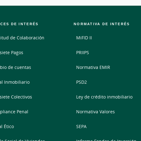
CES DE INTERÉS
NORMATIVA DE INTERÉS
citud de Colaboración
MiFID II
siete Pagos
PRIIPS
io de cuentas
Normativa EMIR
al Inmobiliario
PSD2
siete Colectivos
Ley de crédito inmobiliario
liance Penal
Normativa Valores
l Ético
SEPA