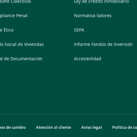
siete Colectivos
Ley de crédito inmobiliario
liance Penal
Normativa Valores
l Ético
SEPA
o Social de Viviendas
Informe Fondos de Inversión
al de Documentación
Accesibilidad
pos de cambio
Atención al cliente
Aviso legal
Política de c