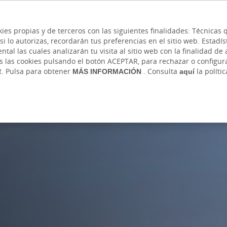
 y cajeros
Ayuda
Hazte cliente
Acce
Cita previa
kies propias y de terceros con las siguientes finalidades: Técnica
lo autorizas, recordarán tus preferencias en el sitio web. Estadístic
IVADA
AUTÓNOMOS Y EMPRENDEDORES
EMPR
l las cuales analizarán tu visita al sitio web con la finalidad de a
as las cookies pulsando el botón ACEPTAR, para rechazar o configu
R. Pulsa para obtener
MÁS INFORMACIÓN
. Consulta
aquí
la políti