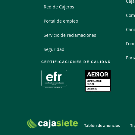
Caja
Red de Cajeros
Comp
Portal de empleo
Cana
Servicio de reclamaciones
Fond
Seguridad
Port
CERTIFICACIONES DE CALIDAD
Tablón de anuncios
Ti