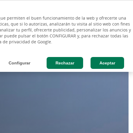
ES
Vinculo - Buscar en la web
so Cliente
EN
s que permiten el buen funcionamiento de la web y ofrecerte una
DE
as, que si lo autorizas, analizarán tu visita al sitio web con fines
ESAS
AGRO
nalizar tu perfil, ofrecerte publicidad, personalizar los anuncios y
rar puede pulsar el botón CONFIGURAR y, para rechazar todas las
ca de privacidad de Google.
Configurar
Rechazar
Aceptar