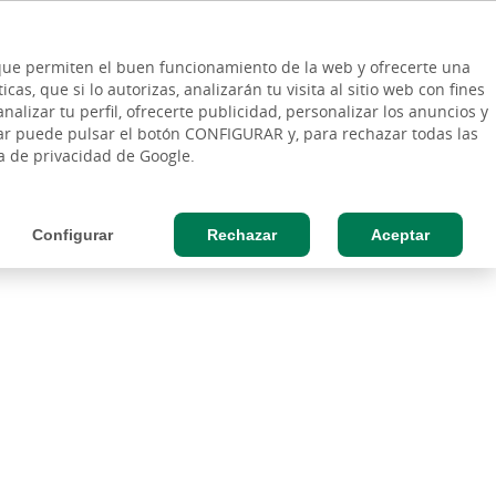
ES
Vinculo - Buscar en la web
so Cliente
EN
s que permiten el buen funcionamiento de la web y ofrecerte una
DE
as, que si lo autorizas, analizarán tu visita al sitio web con fines
RESAS
AGRO
nalizar tu perfil, ofrecerte publicidad, personalizar los anuncios y
rar puede pulsar el botón CONFIGURAR y, para rechazar todas las
l
Gen8 by Cajasiete
Sostenibilidad
ca de privacidad de Google.
Configurar
Rechazar
Aceptar