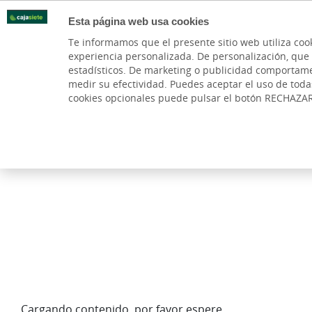
Esta página web usa cookies
Oficinas
Te informamos que el presente sitio web utiliza coo
experiencia personalizada. De personalización, que si 
PARTICULARES
BANCA P
estadísticos. De marketing o publicidad comportamenta
medir su efectividad. Puedes aceptar el uso de tod
Cuentas y Tarjetas
Hipotecas
Préstamos
cookies opcionales puede pulsar el botón RECHAZA
Cuentas
Recibos
Tarjeta
Oficinas y Cajer
Cargando contenido, por favor espere...