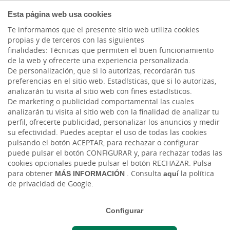
Skip to main contentt
COMPROMETIDOS
Esta página web usa cookies
Te informamos que el presente sitio web utiliza cookies
propias y de terceros con las siguientes
finalidades: Técnicas que permiten el buen funcionamiento
de la web y ofrecerte una experiencia personalizada.
De personalización, que si lo autorizas, recordarán tus
preferencias en el sitio web. Estadísticas, que si lo autorizas,
analizarán tu visita al sitio web con fines estadísticos.
De marketing o publicidad comportamental las cuales
analizarán tu visita al sitio web con la finalidad de analizar tu
perfil, ofrecerte publicidad, personalizar los anuncios y medir
su efectividad. Puedes aceptar el uso de todas las cookies
pulsando el botón ACEPTAR, para rechazar o configurar
puede pulsar el botón CONFIGURAR y, para rechazar todas las
Cargando contenido, por favor espere...
cookies opcionales puede pulsar el botón RECHAZAR. Pulsa
para obtener
MÁS INFORMACIÓN
. Consulta
aquí
la política
de privacidad de Google.
Configurar
Cargando contenido, por favor espere...