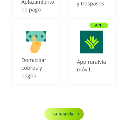
Aplazamiento
y traspasos
de pago
Domiciliar
App ruralvía
cobros y
móvil
pagos
Ir a ruralvía