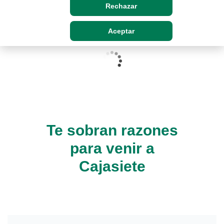
Rechazar
Aceptar
Te sobran razones
Cargando contenido, por favor espere...
para venir a
Cajasiete