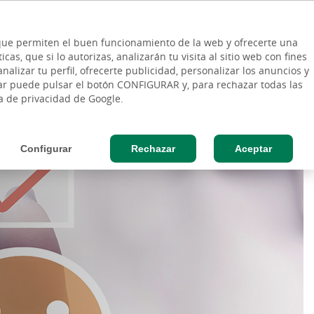
ES
Vinculo - Buscar en la web
so Cliente
EN
s que permiten el buen funcionamiento de la web y ofrecerte una
DE
as, que si lo autorizas, analizarán tu visita al sitio web con fines
RESAS
AGRO
nalizar tu perfil, ofrecerte publicidad, personalizar los anuncios y
rar puede pulsar el botón CONFIGURAR y, para rechazar todas las
ine
Next Generation
Sostenibilidad
ca de privacidad de Google.
Configurar
Rechazar
Aceptar