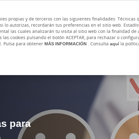
 y cajeros
Ayuda
Hazte cliente
Acce
Cita previa
kies propias y de terceros con las siguientes finalidades: Técnica
lo autorizas, recordarán tus preferencias en el sitio web. Estadístic
IVADA
AUTÓNOMOS Y EMPRENDEDORES
EMP
l las cuales analizarán tu visita al sitio web con la finalidad de a
as las cookies pulsando el botón ACEPTAR, para rechazar o configu
ería
Cobros y Pagos
Internacional
Seguros
Banca onl
R. Pulsa para obtener
MÁS INFORMACIÓN
. Consulta
aquí
la políti
ayudas para Autónomos y PYMES
s para