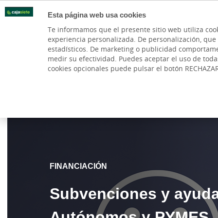
Esta página web usa cookies
Oficinas
Te informamos que el presente sitio web utiliza coo
experiencia personalizada. De personalización, que si 
PARTICULARES
BANCA PR
estadísticos. De marketing o publicidad comportamenta
medir su efectividad. Puedes aceptar el uso de tod
Cuentas
Subvenciones
Financiación
Tesor
cookies opcionales puede pulsar el botón RECHAZA
Cajasiete
Empresas
Subvenciones
Subvenciones y 
FINANCIACIÓN
Subvenciones y ayuda
Autónomos y PYMES