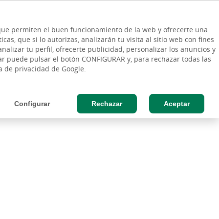
ES
Vinculo - Buscar en la web
so Cliente
EN
s que permiten el buen funcionamiento de la web y ofrecerte una
DE
as, que si lo autorizas, analizarán tu visita al sitio web con fines
RESAS
AGRO
nalizar tu perfil, ofrecerte publicidad, personalizar los anuncios y
rar puede pulsar el botón CONFIGURAR y, para rechazar todas las
 Publicaciones
Banca online
Momentos
ca de privacidad de Google.
Configurar
Rechazar
Aceptar