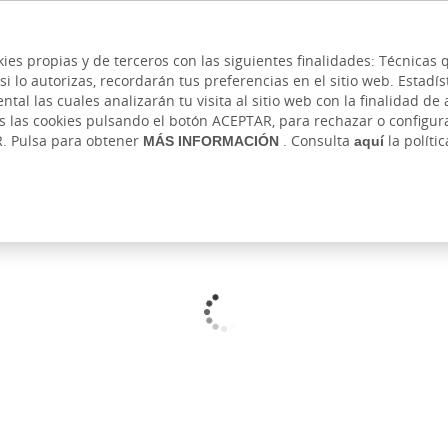
 y cajeros
Ayuda
Hazte cliente
Acce
Cita previa
kies propias y de terceros con las siguientes finalidades: Técnica
lo autorizas, recordarán tus preferencias en el sitio web. Estadístic
IVADA
AUTÓNOMOS Y EMPRENDEDORES
EMP
l las cuales analizarán tu visita al sitio web con la finalidad de a
as las cookies pulsando el botón ACEPTAR, para rechazar o configu
s
Ahorro e Inversión
Financiación
Seguros
Informes y
R. Pulsa para obtener
MÁS INFORMACIÓN
. Consulta
aquí
la políti
ión
Jubilación
Seguros de ahorro