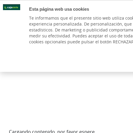
Esta página web usa cookies
Oficinas
Te informamos que el presente sitio web utiliza coo
experiencia personalizada. De personalización, que si 
PARTICULARES
BANCA PR
estadísticos. De marketing o publicidad comportamenta
medir su efectividad. Puedes aceptar el uso de tod
Asesoramiento Especializado
Cuentas y Tarjeta
cookies opcionales puede pulsar el botón RECHAZA
Carteras
Bolsa y mercados
Fondos de invers
Cargando contenido, por favor espere...