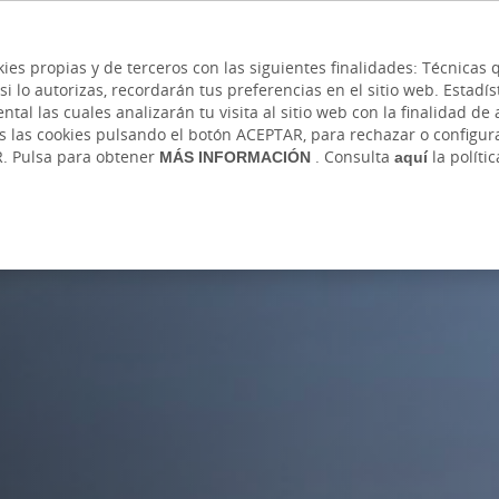
 y cajeros
Ayuda
Hazte cliente
Acce
Cita previa
kies propias y de terceros con las siguientes finalidades: Técnica
lo autorizas, recordarán tus preferencias en el sitio web. Estadístic
IVADA
AUTÓNOMOS Y EMPRENDEDORES
EMPR
l las cuales analizarán tu visita al sitio web con la finalidad de a
as las cookies pulsando el botón ACEPTAR, para rechazar o configu
R. Pulsa para obtener
MÁS INFORMACIÓN
. Consulta
aquí
la políti