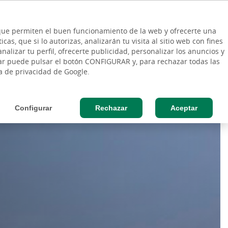
ES
Vinculo - Buscar en la web
so Cliente
EN
s que permiten el buen funcionamiento de la web y ofrecerte una
DE
as, que si lo autorizas, analizarán tu visita al sitio web con fines
ESAS
AGRO
nalizar tu perfil, ofrecerte publicidad, personalizar los anuncios y
rar puede pulsar el botón CONFIGURAR y, para rechazar todas las
ca de privacidad de Google.
Configurar
Rechazar
Aceptar