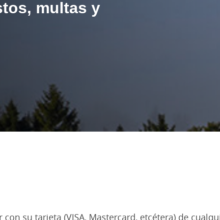
tos, multas y
 con su tarjeta (VISA, Mastercard, etcétera) de cualqu