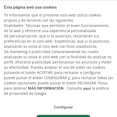
PARTICULARES
Esta página web usa cookies
Te informamos que el presente sitio web utiliza cookies
propias y de terceros con las siguientes
finalidades: Técnicas que permiten el buen funcionamiento
de la web y ofrecerte una experiencia personalizada.
El nivel de riesgo de nuestros Planes de Pensiones oscila entre 2 y 7. Es un
De personalización, que si lo autorizas, recordarán tus
indicador que mide el riesgo del Plan de Pensiones y se calcula en base a
preferencias en el sitio web. Estadísticas, que si lo autorizas,
datos históricos que, no obstante, pueden no constituir una indicación
fiable del futuro perfil de riesgo del Plan. Además, no hay garantías de que
analizarán tu visita al sitio web con fines estadísticos.
la categoría indicada vaya a permanecer inalterable y puede variar a lo
De marketing o publicidad comportamental las cuales
largo del tiempo. Puedes consultar la información relativa al nivel de riesgo
analizarán tu visita al sitio web con la finalidad de analizar tu
de nuestros Planes de Pensiones en
www.segurosrga.es
.
perfil, ofrecerte publicidad, personalizar los anuncios y medir
El cobro de la prestación o el ejercicio del derecho de rescate sólo es
su efectividad. Puedes aceptar el uso de todas las cookies
posible en caso de acaecimiento de alguna de las contingencias o
pulsando el botón ACEPTAR, para rechazar o configurar
supuestos excepcionales de liquidez regulados en la normativa de planes y
puede pulsar el botón CONFIGURAR y, para rechazar todas las
fondos de pensiones.
cookies opcionales puede pulsar el botón RECHAZAR. Pulsa
El valor de los derechos de movilización, de las prestaciones y de los
para obtener
MÁS INFORMACIÓN
. Consulta
aquí
la política
supuestos excepcionales de liquidez depende del valor de mercado de los
activos del fondo de pensiones y puede provocar pérdidas relevantes.
de privacidad de Google.
Configurar