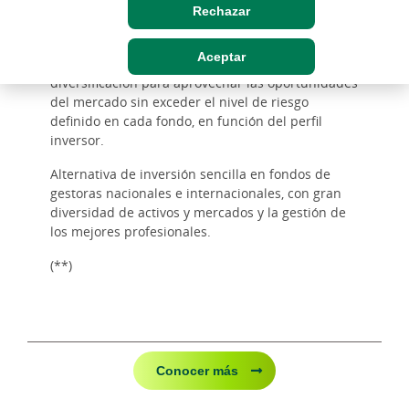
Rechazar
Aceptar
Gama de fondos con elevado grado de
diversificación para aprovechar las oportunidades
del mercado sin exceder el nivel de riesgo
definido en cada fondo, en función del perfil
inversor.
Alternativa de inversión sencilla en fondos de
gestoras nacionales e internacionales, con gran
diversidad de activos y mercados y la gestión de
los mejores profesionales.
(**)
Conocer más