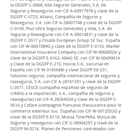
la DGSFP C-0668, AXA Seguros Generales, S.A. de
Seguros y Reaseguros con CIF A-60917978 y clave de la
DGSFP C-0723, Allianz, Compañía de Seguros y
Reaseguros, S.A. con CIF A-28007748 y clave de la DGSFP
C-0109, Plus Ultra Seguros Generales y Vida, S.A. de
Seguros y Reaseguros con CIF A-30014831 y clave de la
DGSFP C-0517 y Chubb European Group SE Suc. España
con CIF W-0067389G y clave de la DGSFP E-0155, Markel
International Insurance Company con CIF W-0068002e y
clave de la DGSFP E-0163, ARAG SE, con CIF W-0049001A
y Clave de la DGSFP E-210, Hiscox S.A., sucursal en
España con CIF W-0185688I y clave DGSFP E0-231,
Solunion seguros, compañía internacional de seguros y
reaseguros, S.A. con CIF A-28761591 y clave de la DGSFP
C-0571, CESCE (compañía española de seguros de
crédito a la exportación, S.A., compañía de seguros y
reaseguros) con CIF A-28264034 y clave de la DGSFP C-
0516 y Coface (compagnie francaise d'assurance pour le
commerce exterieur suc. España) con CIF W-0012052G y
clave de la DGSFP E-0116, Mutua Tinerfeña, Mutua de
Seguros y reaseguros con CIF G-38004297 y clave de la
DGSFP M-0216. Planes de Pensiones contratados con: