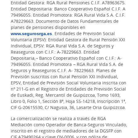
Entidad Gestora: RGA Rural Pensiones C.I.F. A78963675.
Entidad Depositaria: Banco Cooperativo Español C.I.F. A
79496055. Entidad Promotora: RGA Rural Vida S.A. C.I.F.
A78229663. Documento de Datos Fundamentales de
planes de pensiones disponibles en
www.segurosrga.es
. Entidades de Previsión Social
Voluntaria (EPSV): Entidad Gestora de Rural Pensión XXI
Individual, EPSV: RGA Rural Vida S.A. de Seguros y
Reaseguros con C.I.F.: A-78229663. Entidad
Depositaria,¬ Banco Cooperativo Español con C.I.F.: A-
79496055. Entidad Promotora ¬ RGA Rural Vida S.A. de
Seguros y Reaseguros C.I.F. A- 78229663. Planes de
Previsión suscritos con Rural Pensión XXI Individual,
EPSV, Entidad de Previsión Social Voluntaria inscrita con
nº 211-G en el Registro de Entidades de Previsión Social
de Euskadi, Reg. Mercantil de Guipúzcoa, Tomo 1693,
Libro 0, Folio 1, Sección 8ª, Hoja SS-14218, Inscripción 1ª,
CIF G-20615530, C/ Nagusia, 36, Lasarte Oria Guipúzcoa.
La comercialización se realiza a través de RGA
Mediación como Operador de Banca-Seguros Vinculado,
inscrito en el registro de mediadores de la DGSFP con
CIF A79490264 y clave OV-0006, y con póliza de