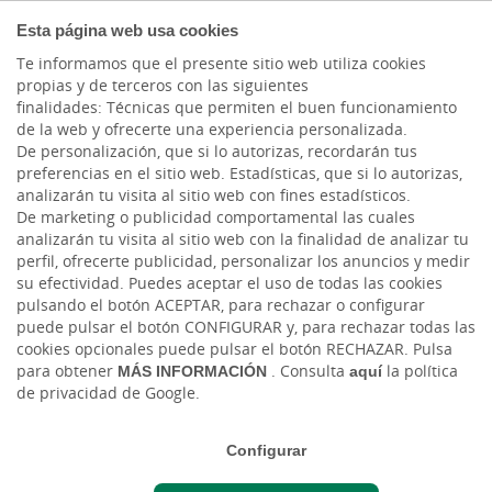
EMPRESAS
Esta página web usa cookies
Te informamos que el presente sitio web utiliza cookies
propias y de terceros con las siguientes
finalidades: Técnicas que permiten el buen funcionamiento
de la web y ofrecerte una experiencia personalizada.
De personalización, que si lo autorizas, recordarán tus
preferencias en el sitio web. Estadísticas, que si lo autorizas,
analizarán tu visita al sitio web con fines estadísticos.
FINANCIACIÓN Y AVALES
De marketing o publicidad comportamental las cuales
analizarán tu visita al sitio web con la finalidad de analizar tu
Avales y Garantías
perfil, ofrecerte publicidad, personalizar los anuncios y medir
su efectividad. Puedes aceptar el uso de todas las cookies
pulsando el botón ACEPTAR, para rechazar o configurar
Garantía de solvencia para los proyectos de
puede pulsar el botón CONFIGURAR y, para rechazar todas las
tu empresa
cookies opcionales puede pulsar el botón RECHAZAR. Pulsa
para obtener
MÁS INFORMACIÓN
. Consulta
aquí
la política
Gestión ágil y sencilla de todos tus avales
de privacidad de Google.
La seguridad de que nos haremos cargo de
Configurar
¿TE AYUDAMOS?
tus obligaciones económicas y técnicas