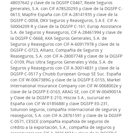
48037642 y clave de la DGSFP C0467, Reale Seguros
generales, S.A. con CIF A78520293 y clave de la DGSFP C-
0613, Mapfre España con CIF A-28141935 y clave de la
DGSFP C-0058, DKV Seguros y Reaseguros, S.A.E. CIF A-
50004209 R y clave de la DGSFP C-161, Europ Assistance
S.A. de Seguros y Reaseguros, CIF A-28461994 y clave de
la DGSFP C-0668, AXA Seguros Generales, S.A. de
Seguros y Reaseguros con CIF A-60917978 y clave de la
DGSFP C-0723, Allianz, Compañía de Seguros y
Reaseguros, S.A. con CIF A-28007748 y clave de la DGSFP
C-0109, Plus Ultra Seguros Generales y Vida, S.A. de
Seguros y Reaseguros con CIF A-30014831 y clave de la
DGSFP C-0517 y Chubb European Group SE Suc. España
con CIF W-0067389G y clave de la DGSFP E-0155, Markel
International Insurance Company con CIF W-0068002e y
clave de la DGSFP E-0163, ARAG SE, con CIF W-0049001A
y Clave de la DGSFP E-210, Hiscox S.A., sucursal en
España con CIF W-0185688I y clave DGSFP E0-231,
Solunion seguros, compañía internacional de seguros y
reaseguros, S.A. con CIF A-28761591 y clave de la DGSFP
C-0571, CESCE (compañía española de seguros de
crédito a la exportación, S.A., compañía de seguros y