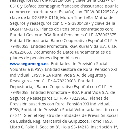
reaseguros) con CIF A-28264034 y clave de la DGSFP C-
0516 y Coface (compagnie francaise d'assurance pour le
commerce exterieur suc. España) con CIF W-0012052G y
clave de la DGSFP E-0116, Mutua Tinerfeña, Mutua de
Seguros y reaseguros con CIF G-38004297 y clave de la
DGSFP M-0216. Planes de Pensiones contratados con:
Entidad Gestora: RGA Rural Pensiones C.I.F. A78963675.
Entidad Depositaria: Banco Cooperativo Español C.I.F. A
79496055. Entidad Promotora: RGA Rural Vida S.A. C.I.F.
A78229663. Documento de Datos Fundamentales de
planes de pensiones disponibles en
www.segurosrga.es
. Entidades de Previsión Social
Voluntaria (EPSV): Entidad Gestora de Rural Pensión XXI
Individual, EPSV: RGA Rural Vida S.A. de Seguros y
Reaseguros con C.I.F.: A-78229663. Entidad
Depositaria,¬ Banco Cooperativo Español con C.I.F.: A-
79496055. Entidad Promotora ¬ RGA Rural Vida S.A. de
Seguros y Reaseguros C.I.F. A- 78229663. Planes de
Previsión suscritos con Rural Pensión XXI Individual,
EPSV, Entidad de Previsión Social Voluntaria inscrita con
nº 211-G en el Registro de Entidades de Previsión Social
de Euskadi, Reg. Mercantil de Guipúzcoa, Tomo 1693,
Libro 0, Folio 1, Sección 8ª, Hoja SS-14218, Inscripción 1ª,