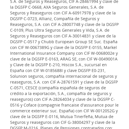
S.A. de Seguros y Reaseguros, CIF A-28461994 y clave de
la DGSFP C-0668, AXA Seguros Generales, S.A. de
Seguros y Reaseguros con CIF A-60917978 y clave de la
DGSFP C-0723, Allianz, Compañía de Seguros y
Reaseguros, S.A. con CIF A-28007748 y clave de la DGSFP
C-0109, Plus Ultra Seguros Generales y Vida, S.A. de
Seguros y Reaseguros con CIF A-30014831 y clave de la
DGSFP C-0517 y Chubb European Group SE Suc. España
con CIF W-0067389G y clave de la DGSFP E-0155, Markel
International Insurance Company con CIF W-0068002e y
clave de la DGSFP E-0163, ARAG SE, con CIF W-0049001A
y Clave de la DGSFP E-210, Hiscox S.A., sucursal en
España con CIF W-0185688I y clave DGSFP E0-231,
Solunion seguros, compañía internacional de seguros y
reaseguros, S.A. con CIF A-28761591 y clave de la DGSFP
C-0571, CESCE (compañía española de seguros de
crédito a la exportación, S.A., compañía de seguros y
reaseguros) con CIF A-28264034 y clave de la DGSFP C-
0516 y Coface (compagnie francaise d'assurance pour le
commerce exterieur suc. España) con CIF W-0012052G y
clave de la DGSFP E-0116, Mutua Tinerfeña, Mutua de
Seguros y reaseguros con CIF G-38004297 y clave de la
DGSFP M-0216. Planes de Pensiones contratados con: