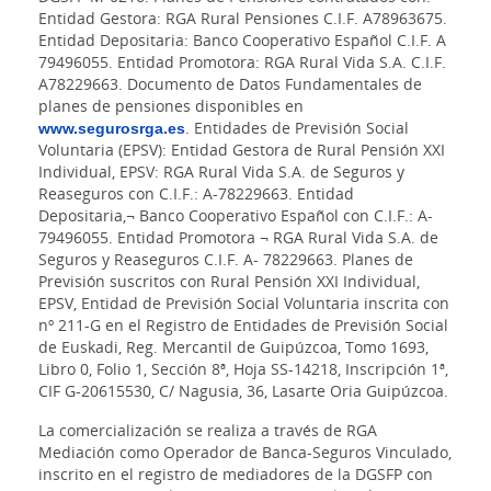
Entidad Gestora: RGA Rural Pensiones C.I.F. A78963675.
Entidad Depositaria: Banco Cooperativo Español C.I.F. A
79496055. Entidad Promotora: RGA Rural Vida S.A. C.I.F.
A78229663. Documento de Datos Fundamentales de
planes de pensiones disponibles en
www.segurosrga.es
. Entidades de Previsión Social
Voluntaria (EPSV): Entidad Gestora de Rural Pensión XXI
Individual, EPSV: RGA Rural Vida S.A. de Seguros y
Reaseguros con C.I.F.: A-78229663. Entidad
Depositaria,¬ Banco Cooperativo Español con C.I.F.: A-
79496055. Entidad Promotora ¬ RGA Rural Vida S.A. de
Seguros y Reaseguros C.I.F. A- 78229663. Planes de
Previsión suscritos con Rural Pensión XXI Individual,
EPSV, Entidad de Previsión Social Voluntaria inscrita con
nº 211-G en el Registro de Entidades de Previsión Social
de Euskadi, Reg. Mercantil de Guipúzcoa, Tomo 1693,
Libro 0, Folio 1, Sección 8ª, Hoja SS-14218, Inscripción 1ª,
CIF G-20615530, C/ Nagusia, 36, Lasarte Oria Guipúzcoa.
La comercialización se realiza a través de RGA
Mediación como Operador de Banca-Seguros Vinculado,
inscrito en el registro de mediadores de la DGSFP con