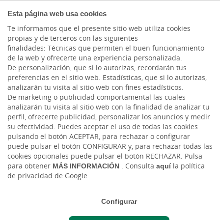
PARTICULARES
Esta página web usa cookies
Te informamos que el presente sitio web utiliza cookies
propias y de terceros con las siguientes
Cargando contenido, por favor espere...
finalidades: Técnicas que permiten el buen funcionamiento
de la web y ofrecerte una experiencia personalizada.
De personalización, que si lo autorizas, recordarán tus
preferencias en el sitio web. Estadísticas, que si lo autorizas,
analizarán tu visita al sitio web con fines estadísticos.
De marketing o publicidad comportamental las cuales
analizarán tu visita al sitio web con la finalidad de analizar tu
ATENCIÓN DIGITAL AL CLIENTE
perfil, ofrecerte publicidad, personalizar los anuncios y medir
su efectividad. Puedes aceptar el uso de todas las cookies
pulsando el botón ACEPTAR, para rechazar o configurar
Donde estés, te atendemos
puede pulsar el botón CONFIGURAR y, para rechazar todas las
cookies opcionales puede pulsar el botón RECHAZAR. Pulsa
Desde Cajasiete damos un paso
para obtener
MÁS INFORMACIÓN
. Consulta
aquí
la política
de privacidad de Google.
más en la consolidación de nuestro
servicio de atención al cliente para
Configurar
ofrecerte la mejor experiencia