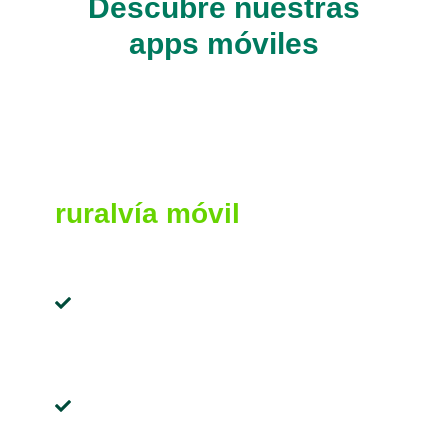
Descubre nuestras
apps móviles
ruralvía móvil
TODO LO QUE NECESITAS VA CONTIGO
Elige el mejor momento para
hacer tus
transferencias o pagar
tus recibos
Aplaza
tus compras o amplía el
límite de tu tarjeta cuando