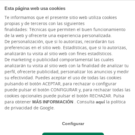
EMPRESAS
Esta página web usa cookies
Te informamos que el presente sitio web utiliza cookies
propias y de terceros con las siguientes
Cargando contenido, por favor espere...
finalidades: Técnicas que permiten el buen funcionamiento
de la web y ofrecerte una experiencia personalizada.
De personalización, que si lo autorizas, recordarán tus
preferencias en el sitio web. Estadísticas, que si lo autorizas,
analizarán tu visita al sitio web con fines estadísticos.
De marketing o publicidad comportamental las cuales
BANCA PRIVADA
analizarán tu visita al sitio web con la finalidad de analizar tu
perfil, ofrecerte publicidad, personalizar los anuncios y medir
Servicios de Asesoramiento
su efectividad. Puedes aceptar el uso de todas las cookies
pulsando el botón ACEPTAR, para rechazar o configurar
Especializado
puede pulsar el botón CONFIGURAR y, para rechazar todas las
cookies opcionales puede pulsar el botón RECHAZAR. Pulsa
Descubra el servicio de
para obtener
MÁS INFORMACIÓN
. Consulta
aquí
la política
de privacidad de Google.
asesoramiento especializado de
Cajasiete dirigido a las necesidades
Configurar
financieras de nuestros clientes.