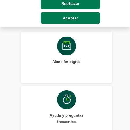
Estamos aquí para
Rechazar
ayudarte
Aceptar
Atención digital
Ayuda y preguntas
frecuentes