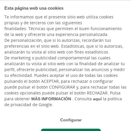
COMPROMETIDOS
Esta página web usa cookies
Te informamos que el presente sitio web utiliza cookies
propias y de terceros con las siguientes
finalidades: Técnicas que permiten el buen funcionamiento
Actualidad
de la web y ofrecerte una experiencia personalizada.
De personalización, que si lo autorizas, recordarán tus
preferencias en el sitio web. Estadísticas, que si lo autorizas,
La captación de leads:
analizarán tu visita al sitio web con fines estadísticos.
De marketing o publicidad comportamental las cuales
del comercial externo al
analizarán tu visita al sitio web con la finalidad de analizar tu
perfil, ofrecerte publicidad, personalizar los anuncios y medir
comercial interno
su efectividad. Puedes aceptar el uso de todas las cookies
pulsando el botón ACEPTAR, para rechazar o configurar
puede pulsar el botón CONFIGURAR y, para rechazar todas las
Jue, 02/06/2022 - 12:00
cookies opcionales puede pulsar el botón RECHAZAR. Pulsa
para obtener
MÁS INFORMACIÓN
. Consulta
aquí
la política
de privacidad de Google.
Configurar