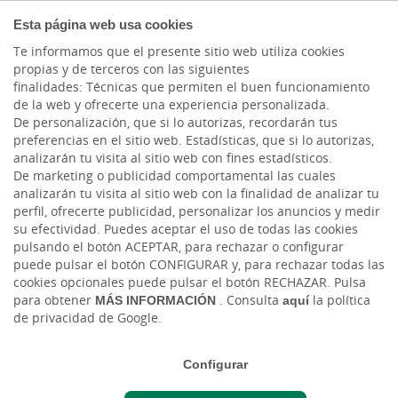
COMPROMETIDOS
Esta página web usa cookies
Te informamos que el presente sitio web utiliza cookies
propias y de terceros con las siguientes
finalidades: Técnicas que permiten el buen funcionamiento
Actualidad
de la web y ofrecerte una experiencia personalizada.
De personalización, que si lo autorizas, recordarán tus
preferencias en el sitio web. Estadísticas, que si lo autorizas,
Qué orgullo de personas
analizarán tu visita al sitio web con fines estadísticos.
De marketing o publicidad comportamental las cuales
deportistas y mérito de
analizarán tu visita al sitio web con la finalidad de analizar tu
perfil, ofrecerte publicidad, personalizar los anuncios y medir
personas autónomas
su efectividad. Puedes aceptar el uso de todas las cookies
pulsando el botón ACEPTAR, para rechazar o configurar
puede pulsar el botón CONFIGURAR y, para rechazar todas las
Mar, 20/08/2024 - 12:00
cookies opcionales puede pulsar el botón RECHAZAR. Pulsa
para obtener
MÁS INFORMACIÓN
. Consulta
aquí
la política
de privacidad de Google.
Configurar