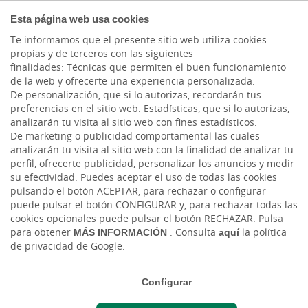
COMPROMETIDOS
Esta página web usa cookies
Te informamos que el presente sitio web utiliza cookies
propias y de terceros con las siguientes
finalidades: Técnicas que permiten el buen funcionamiento
Actualidad
de la web y ofrecerte una experiencia personalizada.
De personalización, que si lo autorizas, recordarán tus
preferencias en el sitio web. Estadísticas, que si lo autorizas,
Renovada la
analizarán tu visita al sitio web con fines estadísticos.
De marketing o publicidad comportamental las cuales
colaboración entre
analizarán tu visita al sitio web con la finalidad de analizar tu
perfil, ofrecerte publicidad, personalizar los anuncios y medir
Cajasiete y la Cámara de
su efectividad. Puedes aceptar el uso de todas las cookies
pulsando el botón ACEPTAR, para rechazar o configurar
Comercio para la
puede pulsar el botón CONFIGURAR y, para rechazar todas las
cookies opcionales puede pulsar el botón RECHAZAR. Pulsa
confección del boletín de
para obtener
MÁS INFORMACIÓN
. Consulta
aquí
la política
coyuntura económica de
de privacidad de Google.
Lanzarote
Configurar