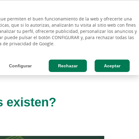
ES
Vinculo - Buscar en la web
so Cliente
EN
s que permiten el buen funcionamiento de la web y ofrecerte una
DE
as, que si lo autorizas, analizarán tu visita al sitio web con fines
ESAS
AGRO
nalizar tu perfil, ofrecerte publicidad, personalizar los anuncios y
rar puede pulsar el botón CONFIGURAR y, para rechazar todas las
ca de privacidad de Google.
Configurar
Rechazar
Aceptar
s existen?