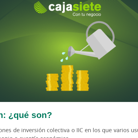
n: ¿qué son?
nes de inversión colectiva o IIC en los que varios usu