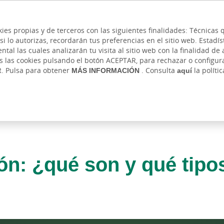
 y cajeros
Ayuda
Hazte cliente
Acce
Cita previa
kies propias y de terceros con las siguientes finalidades: Técnica
lo autorizas, recordarán tus preferencias en el sitio web. Estadístic
IVADA
AUTÓNOMOS Y EMPRENDEDORES
EMPR
l las cuales analizarán tu visita al sitio web con la finalidad de a
as las cookies pulsando el botón ACEPTAR, para rechazar o configu
R. Pulsa para obtener
MÁS INFORMACIÓN
. Consulta
aquí
la políti
ón: ¿qué son y qué tipo