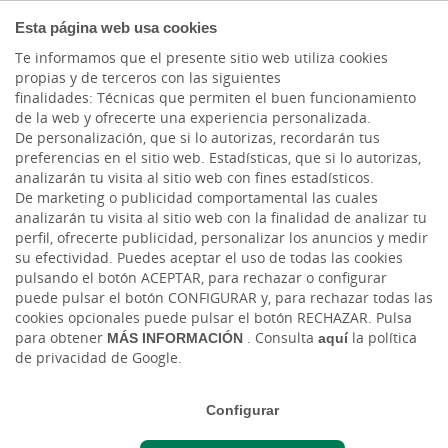
COMPROMETIDOS
Esta página web usa cookies
Te informamos que el presente sitio web utiliza cookies
propias y de terceros con las siguientes
finalidades: Técnicas que permiten el buen funcionamiento
Actualidad
de la web y ofrecerte una experiencia personalizada.
De personalización, que si lo autorizas, recordarán tus
preferencias en el sitio web. Estadísticas, que si lo autorizas,
Garantizar la seguridad
analizarán tu visita al sitio web con fines estadísticos.
De marketing o publicidad comportamental las cuales
de los sistemas y la
analizarán tu visita al sitio web con la finalidad de analizar tu
perfil, ofrecerte publicidad, personalizar los anuncios y medir
protección de datos
su efectividad. Puedes aceptar el uso de todas las cookies
pulsando el botón ACEPTAR, para rechazar o configurar
¿cómo hacer ambas
puede pulsar el botón CONFIGURAR y, para rechazar todas las
cookies opcionales puede pulsar el botón RECHAZAR. Pulsa
cosas?
para obtener
MÁS INFORMACIÓN
. Consulta
aquí
la política
de privacidad de Google.
Mar, 25/07/2023 - 12:00
Configurar