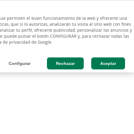
ES
Vinculo - Buscar en la web
so Cliente
EN
s que permiten el buen funcionamiento de la web y ofrecerte una
DE
as, que si lo autorizas, analizarán tu visita al sitio web con fines
ESAS
AGRO
nalizar tu perfil, ofrecerte publicidad, personalizar los anuncios y
rar puede pulsar el botón CONFIGURAR y, para rechazar todas las
ca de privacidad de Google.
Configurar
Rechazar
Aceptar