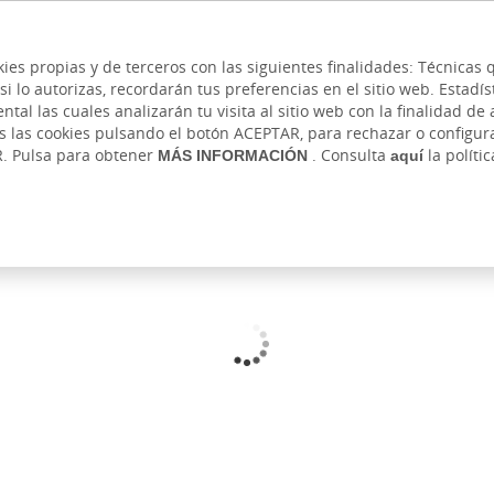
 y cajeros
Ayuda
Hazte cliente
Acce
Cita previa
kies propias y de terceros con las siguientes finalidades: Técnica
lo autorizas, recordarán tus preferencias en el sitio web. Estadístic
IVADA
AUTÓNOMOS Y EMPRENDEDORES
EMPR
l las cuales analizarán tu visita al sitio web con la finalidad de a
as las cookies pulsando el botón ACEPTAR, para rechazar o configu
R. Pulsa para obtener
MÁS INFORMACIÓN
. Consulta
aquí
la políti