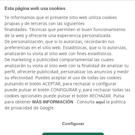
COMPROMETIDOS
Esta página web usa cookies
Te informamos que el presente sitio web utiliza cookies
propias y de terceros con las siguientes
finalidades: Técnicas que permiten el buen funcionamiento
Actualidad
de la web y ofrecerte una experiencia personalizada.
De personalización, que si lo autorizas, recordarán tus
preferencias en el sitio web. Estadísticas, que si lo autorizas,
Por qué Pagespeed no
analizarán tu visita al sitio web con fines estadísticos.
De marketing o publicidad comportamental las cuales
es la joya de la corona
analizarán tu visita al sitio web con la finalidad de analizar tu
perfil, ofrecerte publicidad, personalizar los anuncios y medir
su efectividad. Puedes aceptar el uso de todas las cookies
Mar, 11/01/2022 - 12:00
pulsando el botón ACEPTAR, para rechazar o configurar
puede pulsar el botón CONFIGURAR y, para rechazar todas las
cookies opcionales puede pulsar el botón RECHAZAR. Pulsa
para obtener
MÁS INFORMACIÓN
. Consulta
aquí
la política
de privacidad de Google.
Configurar