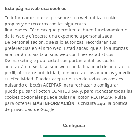
COMPROMETIDOS
Esta página web usa cookies
Te informamos que el presente sitio web utiliza cookies
propias y de terceros con las siguientes
finalidades: Técnicas que permiten el buen funcionamiento
Actualidad
de la web y ofrecerte una experiencia personalizada.
De personalización, que si lo autorizas, recordarán tus
preferencias en el sitio web. Estadísticas, que si lo autorizas,
Cómo Elegir el Software
analizarán tu visita al sitio web con fines estadísticos.
De marketing o publicidad comportamental las cuales
SaaS Ideal para tu
analizarán tu visita al sitio web con la finalidad de analizar tu
perfil, ofrecerte publicidad, personalizar los anuncios y medir
PYME: Factores Clave y
su efectividad. Puedes aceptar el uso de todas las cookies
pulsando el botón ACEPTAR, para rechazar o configurar
Errores Comunes a
puede pulsar el botón CONFIGURAR y, para rechazar todas las
cookies opcionales puede pulsar el botón RECHAZAR. Pulsa
Evitar
para obtener
MÁS INFORMACIÓN
. Consulta
aquí
la política
de privacidad de Google.
Mar, 17/12/2024 - 12:00
Configurar