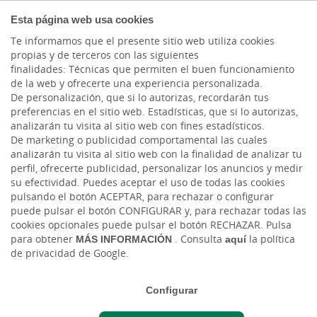
COMPROMETIDOS
Esta página web usa cookies
Te informamos que el presente sitio web utiliza cookies
propias y de terceros con las siguientes
finalidades: Técnicas que permiten el buen funcionamiento
Actualidad
de la web y ofrecerte una experiencia personalizada.
De personalización, que si lo autorizas, recordarán tus
preferencias en el sitio web. Estadísticas, que si lo autorizas,
Creatividad y branding:
analizarán tu visita al sitio web con fines estadísticos.
De marketing o publicidad comportamental las cuales
Estrategias medibles
analizarán tu visita al sitio web con la finalidad de analizar tu
perfil, ofrecerte publicidad, personalizar los anuncios y medir
para impulsar el
su efectividad. Puedes aceptar el uso de todas las cookies
pulsando el botón ACEPTAR, para rechazar o configurar
crecimiento empresarial
puede pulsar el botón CONFIGURAR y, para rechazar todas las
cookies opcionales puede pulsar el botón RECHAZAR. Pulsa
para obtener
MÁS INFORMACIÓN
. Consulta
aquí
la política
Jue, 08/05/2025 - 12:00
de privacidad de Google.
Configurar