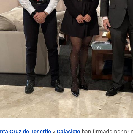
nta Cruz de Tenerife
y
Cajasiete
han firmado por pri