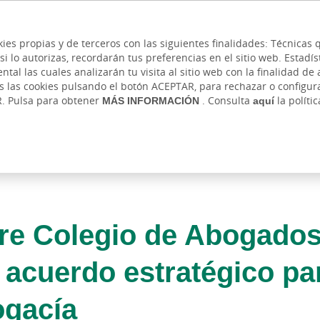
 y cajeros
Ayuda
Hazte cliente
Acce
Cita previa
kies propias y de terceros con las siguientes finalidades: Técnica
lo autorizas, recordarán tus preferencias en el sitio web. Estadístic
IVADA
AUTÓNOMOS Y EMPRENDEDORES
EMPR
l las cuales analizarán tu visita al sitio web con la finalidad de a
as las cookies pulsando el botón ACEPTAR, para rechazar o configu
R. Pulsa para obtener
MÁS INFORMACIÓN
. Consulta
aquí
la políti
stre Colegio de Abogado
 acuerdo estratégico pa
ogacía