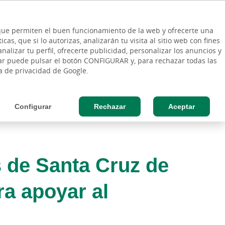
ES
Vinculo - Buscar en la web
so Cliente
EN
s que permiten el buen funcionamiento de la web y ofrecerte una
DE
as, que si lo autorizas, analizarán tu visita al sitio web con fines
ESAS
AGRO
nalizar tu perfil, ofrecerte publicidad, personalizar los anuncios y
rar puede pulsar el botón CONFIGURAR y, para rechazar todas las
ca de privacidad de Google.
Configurar
Rechazar
Aceptar
s de Santa Cruz de
ra apoyar al