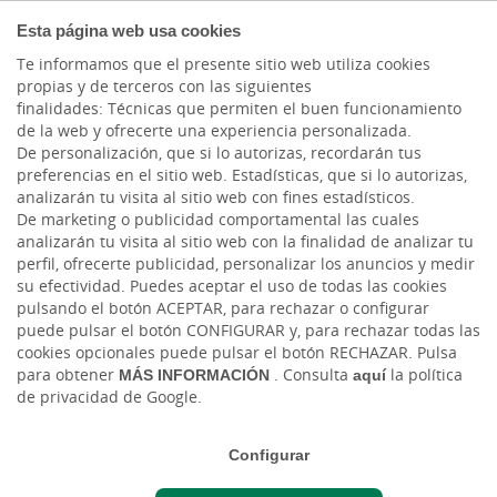
PARTICULARES
Esta página web usa cookies
Te informamos que el presente sitio web utiliza cookies
propias y de terceros con las siguientes
finalidades: Técnicas que permiten el buen funcionamiento
1
/6
de la web y ofrecerte una experiencia personalizada.
De personalización, que si lo autorizas, recordarán tus
Este número es indicativo del riesgo del producto, siendo 1/6 indicativo de
preferencias en el sitio web. Estadísticas, que si lo autorizas,
menor riesgo y 6/6 de mayor riesgo.
analizarán tu visita al sitio web con fines estadísticos.
De marketing o publicidad comportamental las cuales
La Entidad está adherida al Fondo de Garantía de Depósitos Español de
Entidades de Crédito. El Fondo garantiza los depósitos en dinero hasta
analizarán tu visita al sitio web con la finalidad de analizar tu
100.000 euros, por titular y entidad.
perfil, ofrecerte publicidad, personalizar los anuncios y medir
su efectividad. Puedes aceptar el uso de todas las cookies
Este indicador de riesgo hace referencia a la cuenta e-Siete
pulsando el botón ACEPTAR, para rechazar o configurar
puede pulsar el botón CONFIGURAR y, para rechazar todas las
cookies opcionales puede pulsar el botón RECHAZAR. Pulsa
para obtener
MÁS INFORMACIÓN
. Consulta
aquí
la política
de privacidad de Google.
Configurar