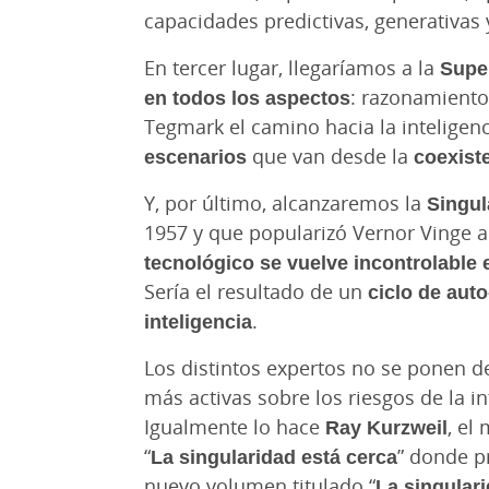
capacidades predictivas, generativas
En tercer lugar, llegaríamos a la
Super
en todos los aspectos
: razonamiento,
Tegmark el camino hacia la inteligen
escenarios
que van desde la
coexist
Y, por último, alcanzaremos la
Singul
1957 y que popularizó Vernor Vinge a 
tecnológico se vuelve incontrolable e
Sería el resultado de un
ciclo de aut
inteligencia
.
Los distintos expertos no se ponen d
más activas sobre los riesgos de la in
Igualmente lo hace
Ray Kurzweil
, el
“
La singularidad está cerca
” donde p
nuevo volumen titulado “
La singular