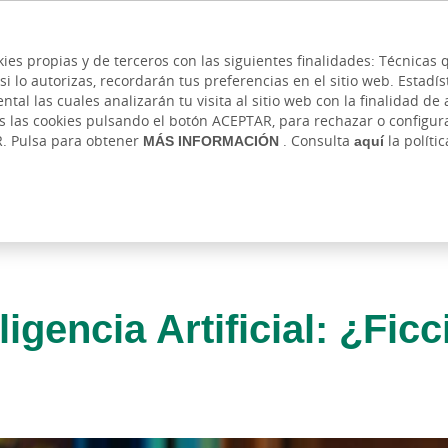
 y cajeros
Ayuda
Hazte cliente
Acce
Cita previa
kies propias y de terceros con las siguientes finalidades: Técnica
lo autorizas, recordarán tus preferencias en el sitio web. Estadístic
IVADA
AUTÓNOMOS Y EMPRENDEDORES
EMPR
l las cuales analizarán tu visita al sitio web con la finalidad de a
as las cookies pulsando el botón ACEPTAR, para rechazar o configu
R. Pulsa para obtener
MÁS INFORMACIÓN
. Consulta
aquí
la políti
eligencia Artificial: ¿Fic