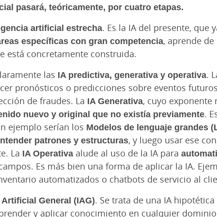
ficial pasará, teóricamente, por cuatro etapas.
igencia artificial estrecha
. Es la IA del presente, que
tareas específicas con gran competencia
, aprende de
ue está concretamente construida.
claramente las
IA predictiva, generativa y operativa
. 
acer pronósticos o predicciones sobre eventos futuros
ección de fraudes. La
IA Generativa
, cuyo exponente 
enido nuevo y original que no existía previamente
. E
Un ejemplo serían los
Modelos de lenguaje grandes (
entender patrones y estructuras
, y luego usar ese c
te. La
IA Operativa
alude al uso de la IA para
automati
campos. Es más bien una forma de aplicar la IA. Ejem
ventario automatizados o chatbots de servicio al clie
 Artificial General (IAG)
. Se trata de una IA hipotética
render y aplicar conocimiento en cualquier dominio i