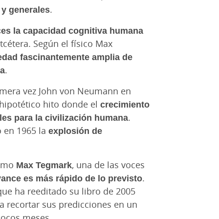
 y generales
.
ces la capacidad cognitiva humana
tcétera. Según el físico Max
edad fascinantemente amplia de
na
.
rimera vez John von Neumann en
 hipotético hito donde el
crecimiento
es para la civilización humana
.
 en 1965 la
explosión de
como
Max Tegmark
, una de las voces
vance es más rápido de lo previsto
.
 que ha reeditado su libro de 2005
ra recortar sus predicciones en un
pocos meses.