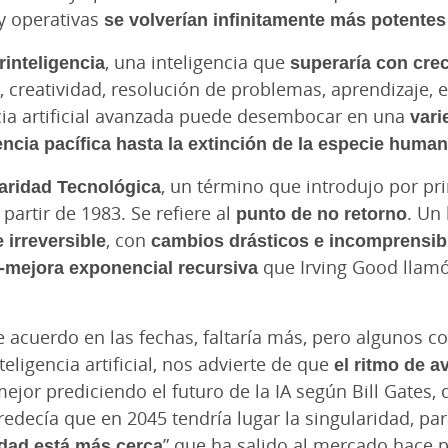
 y operativas
se volverían infinitamente más potentes
inteligencia
, una inteligencia que
superaría con cre
 creatividad, resolución de problemas, aprendizaje, e
cia artificial avanzada puede desembocar en una
vari
encia pacífica hasta la extinción de la especie huma
aridad Tecnológica
, un término que introdujo por p
partir de 1983. Se refiere al
punto de no retorno
. Un
 irreversible
, con
cambios drásticos e incomprensibl
o-mejora exponencial recursiva
que Irving Good llamó
e acuerdo en las fechas, faltaría más, pero algunos 
teligencia artificial, nos advierte de que
el ritmo de a
 mejor prediciendo el futuro de la IA según Bill Gates,
redecía que en 2045 tendría lugar la singularidad, pa
idad está más cerca
” que ha salido al mercado hace 