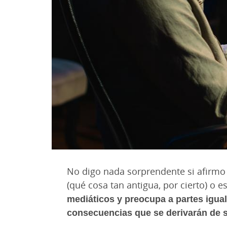
No digo nada sorprendente si afirm
(qué cosa tan antigua, por cierto) o 
mediáticos y preocupa a partes igua
consecuencias que se derivarán de s