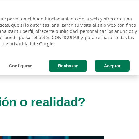
ES
Vinculo - Buscar en la web
so Cliente
EN
s que permiten el buen funcionamiento de la web y ofrecerte una
DE
as, que si lo autorizas, analizarán tu visita al sitio web con fines
ESAS
AGRO
nalizar tu perfil, ofrecerte publicidad, personalizar los anuncios y
rar puede pulsar el botón CONFIGURAR y, para rechazar todas las
ca de privacidad de Google.
Configurar
Rechazar
Aceptar
ción o realidad?