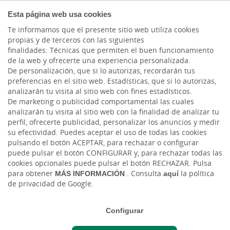
COMPROMETIDOS
Esta página web usa cookies
Te informamos que el presente sitio web utiliza cookies
propias y de terceros con las siguientes
finalidades: Técnicas que permiten el buen funcionamiento
Actualidad
de la web y ofrecerte una experiencia personalizada.
De personalización, que si lo autorizas, recordarán tus
preferencias en el sitio web. Estadísticas, que si lo autorizas,
Renta 2024: Novedades
analizarán tu visita al sitio web con fines estadísticos.
De marketing o publicidad comportamental las cuales
y recomendaciones para
analizarán tu visita al sitio web con la finalidad de analizar tu
perfil, ofrecerte publicidad, personalizar los anuncios y medir
una nueva campaña.
su efectividad. Puedes aceptar el uso de todas las cookies
pulsando el botón ACEPTAR, para rechazar o configurar
puede pulsar el botón CONFIGURAR y, para rechazar todas las
Mié, 02/04/2025 - 12:00
cookies opcionales puede pulsar el botón RECHAZAR. Pulsa
para obtener
MÁS INFORMACIÓN
. Consulta
aquí
la política
de privacidad de Google.
Configurar