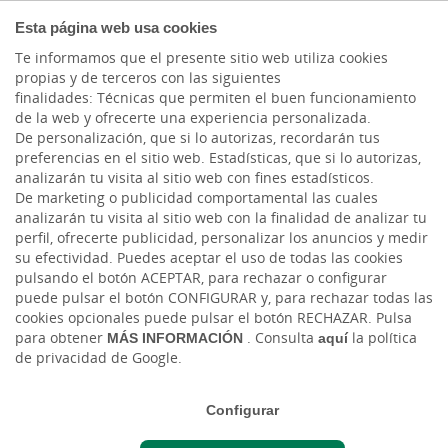
COMPROMETIDOS
Esta página web usa cookies
Te informamos que el presente sitio web utiliza cookies
propias y de terceros con las siguientes
finalidades: Técnicas que permiten el buen funcionamiento
Actualidad
de la web y ofrecerte una experiencia personalizada.
De personalización, que si lo autorizas, recordarán tus
preferencias en el sitio web. Estadísticas, que si lo autorizas,
Cajasiete y el CEST
analizarán tu visita al sitio web con fines estadísticos.
De marketing o publicidad comportamental las cuales
firman un acuerdo para
analizarán tu visita al sitio web con la finalidad de analizar tu
perfil, ofrecerte publicidad, personalizar los anuncios y medir
apoyar al tejido
su efectividad. Puedes aceptar el uso de todas las cookies
pulsando el botón ACEPTAR, para rechazar o configurar
empresarial del sur de
puede pulsar el botón CONFIGURAR y, para rechazar todas las
cookies opcionales puede pulsar el botón RECHAZAR. Pulsa
Tenerife
para obtener
MÁS INFORMACIÓN
. Consulta
aquí
la política
de privacidad de Google.
Jue, 10/07/2025 - 12:00
Configurar