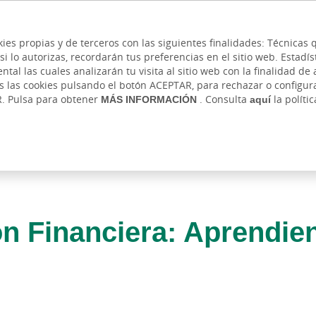
 y cajeros
Ayuda
Hazte cliente
Acce
Cita previa
kies propias y de terceros con las siguientes finalidades: Técnica
lo autorizas, recordarán tus preferencias en el sitio web. Estadístic
IVADA
AUTÓNOMOS Y EMPRENDEDORES
EMPR
l las cuales analizarán tu visita al sitio web con la finalidad de a
as las cookies pulsando el botón ACEPTAR, para rechazar o configu
R. Pulsa para obtener
MÁS INFORMACIÓN
. Consulta
aquí
la políti
ón Financiera: Aprendi