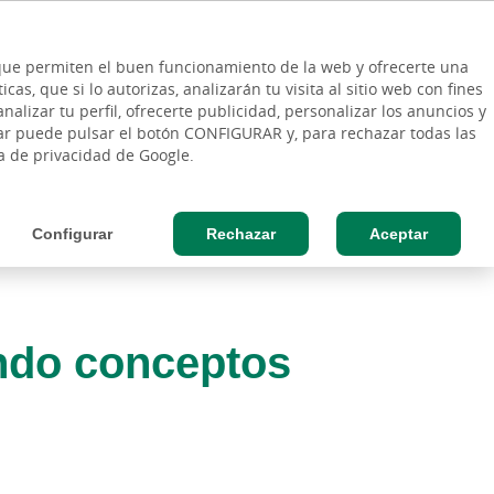
ES
Vinculo - Buscar en la web
so Cliente
EN
s que permiten el buen funcionamiento de la web y ofrecerte una
DE
as, que si lo autorizas, analizarán tu visita al sitio web con fines
ESAS
AGRO
nalizar tu perfil, ofrecerte publicidad, personalizar los anuncios y
rar puede pulsar el botón CONFIGURAR y, para rechazar todas las
ca de privacidad de Google.
Configurar
Rechazar
Aceptar
endo conceptos