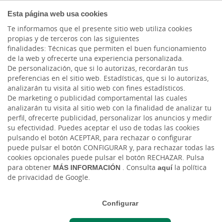
COMPROMETIDOS
Esta página web usa cookies
Te informamos que el presente sitio web utiliza cookies
propias y de terceros con las siguientes
finalidades: Técnicas que permiten el buen funcionamiento
Actualidad
de la web y ofrecerte una experiencia personalizada.
De personalización, que si lo autorizas, recordarán tus
preferencias en el sitio web. Estadísticas, que si lo autorizas,
Ecosistemas zero-sum-
analizarán tu visita al sitio web con fines estadísticos.
De marketing o publicidad comportamental las cuales
game: que empiecen los
analizarán tu visita al sitio web con la finalidad de analizar tu
perfil, ofrecerte publicidad, personalizar los anuncios y medir
juegos del hambre
su efectividad. Puedes aceptar el uso de todas las cookies
pulsando el botón ACEPTAR, para rechazar o configurar
puede pulsar el botón CONFIGURAR y, para rechazar todas las
Jue, 26/01/2023 - 12:00
cookies opcionales puede pulsar el botón RECHAZAR. Pulsa
para obtener
MÁS INFORMACIÓN
. Consulta
aquí
la política
de privacidad de Google.
Configurar