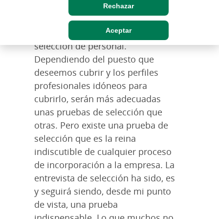
A lo largo de mi experiencia
Rechazar
profesional he tenido la ocasión de
Aceptar
aplicar muy diversas pruebas de
selección de personal.
Dependiendo del puesto que
deseemos cubrir y los perfiles
profesionales idóneos para
cubrirlo, serán más adecuadas
unas pruebas de selección que
otras. Pero existe una prueba de
selección que es la reina
indiscutible de cualquier proceso
de incorporación a la empresa. La
entrevista de selección ha sido, es
y seguirá siendo, desde mi punto
de vista, una prueba
indispensable. Lo que muchos no