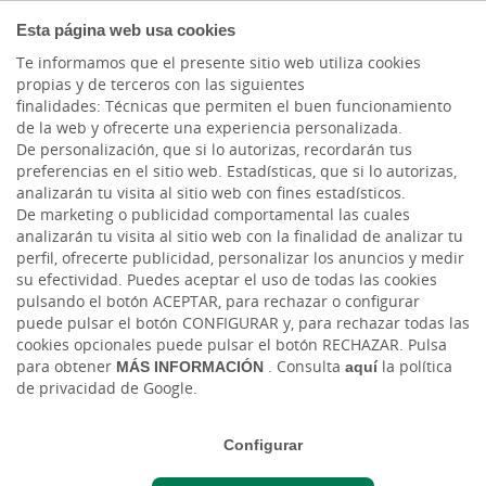
COMPROMETIDOS
Esta página web usa cookies
Te informamos que el presente sitio web utiliza cookies
propias y de terceros con las siguientes
finalidades: Técnicas que permiten el buen funcionamiento
Actualidad
de la web y ofrecerte una experiencia personalizada.
De personalización, que si lo autorizas, recordarán tus
preferencias en el sitio web. Estadísticas, que si lo autorizas,
Entrevista conductual
analizarán tu visita al sitio web con fines estadísticos.
De marketing o publicidad comportamental las cuales
estructurada: ¿la técnica
analizarán tu visita al sitio web con la finalidad de analizar tu
perfil, ofrecerte publicidad, personalizar los anuncios y medir
más eficaz de selección
su efectividad. Puedes aceptar el uso de todas las cookies
pulsando el botón ACEPTAR, para rechazar o configurar
de personal?
puede pulsar el botón CONFIGURAR y, para rechazar todas las
cookies opcionales puede pulsar el botón RECHAZAR. Pulsa
para obtener
MÁS INFORMACIÓN
. Consulta
aquí
la política
Mar, 14/03/2017 - 12:00
de privacidad de Google.
Configurar