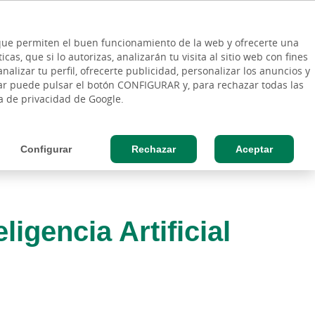
ES
Vinculo - Buscar en la web
so Cliente
EN
s que permiten el buen funcionamiento de la web y ofrecerte una
DE
as, que si lo autorizas, analizarán tu visita al sitio web con fines
ESAS
AGRO
nalizar tu perfil, ofrecerte publicidad, personalizar los anuncios y
rar puede pulsar el botón CONFIGURAR y, para rechazar todas las
ca de privacidad de Google.
Configurar
Rechazar
Aceptar
igencia Artificial