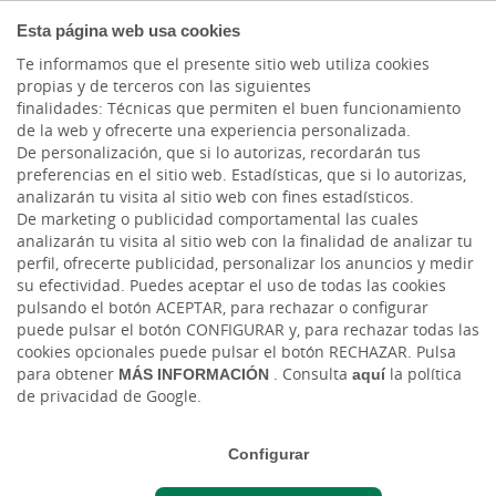
COMPROMETIDOS
Esta página web usa cookies
Te informamos que el presente sitio web utiliza cookies
propias y de terceros con las siguientes
Cargando contenido, por favor espere...
finalidades: Técnicas que permiten el buen funcionamiento
de la web y ofrecerte una experiencia personalizada.
De personalización, que si lo autorizas, recordarán tus
preferencias en el sitio web. Estadísticas, que si lo autorizas,
analizarán tu visita al sitio web con fines estadísticos.
De marketing o publicidad comportamental las cuales
analizarán tu visita al sitio web con la finalidad de analizar tu
perfil, ofrecerte publicidad, personalizar los anuncios y medir
su efectividad. Puedes aceptar el uso de todas las cookies
pulsando el botón ACEPTAR, para rechazar o configurar
puede pulsar el botón CONFIGURAR y, para rechazar todas las
TRANSFERENCIAS Y TRASPASOS
cookies opcionales puede pulsar el botón RECHAZAR. Pulsa
para obtener
MÁS INFORMACIÓN
. Consulta
aquí
la política
Gestiona con comodidad todas
de privacidad de Google.
tus cuentas a través de Ruralvía
Configurar