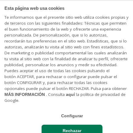
PARTICULARES
Esta página web usa cookies
Te informamos que el presente sitio web utiliza cookies propias y
de terceros con las siguientes finalidades: Técnicas que permiten
Cargando contenido, por favor espere...
el buen funcionamiento de la web y ofrecerte una experiencia
personalizada. De personalización, que si lo autorizas,
recordarán tus preferencias en el sitio web. Estadísticas, que si lo
autorizas, analizarán tu visita al sitio web con fines estadísticos.
De marketing o publicidad comportamental las cuales analizarán
tu visita al sitio web con la finalidad de analizar tu perfil, ofrecerte
publicidad, personalizar los anuncios y medir su efectividad.
Puedes aceptar el uso de todas las cookies pulsando el
botón ACEPTAR, para rechazar o configurar puede pulsar el
botón CONFIGURAR y, para rechazar todas las cookies
opcionales puede pulsar el botón RECHAZAR. Pulsa para obtener
MÁS INFORMACIÓN
. Consulta
aquí
la política de privacidad de
Google.
El periodo estival es uno de los momentos
en los que existe una mayor difusión de
Configurar
campañas maliciosas.
Recientemente se están llevando a cabo
Rechazar