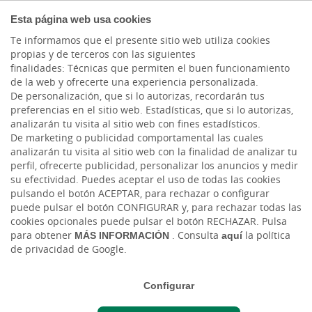
COMPROMETIDOS
Esta página web usa cookies
Te informamos que el presente sitio web utiliza cookies
propias y de terceros con las siguientes
Cargando contenido, por favor espere...
finalidades: Técnicas que permiten el buen funcionamiento
de la web y ofrecerte una experiencia personalizada.
De personalización, que si lo autorizas, recordarán tus
preferencias en el sitio web. Estadísticas, que si lo autorizas,
analizarán tu visita al sitio web con fines estadísticos.
De marketing o publicidad comportamental las cuales
analizarán tu visita al sitio web con la finalidad de analizar tu
perfil, ofrecerte publicidad, personalizar los anuncios y medir
su efectividad. Puedes aceptar el uso de todas las cookies
pulsando el botón ACEPTAR, para rechazar o configurar
ALERTAS POR SMS Y CORREO
puede pulsar el botón CONFIGURAR y, para rechazar todas las
ELECTRÓNICO Y AVISOS AL MÓVIL
cookies opcionales puede pulsar el botón RECHAZAR. Pulsa
para obtener
MÁS INFORMACIÓN
. Consulta
aquí
la política
de privacidad de Google.
Mantente informado en todo
momento, estés donde estés
Configurar