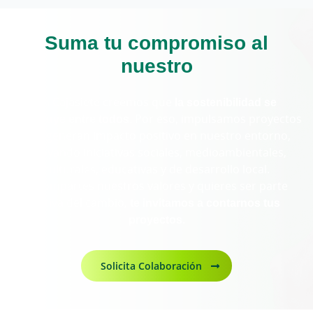
Suma tu compromiso al
nuestro
En Cajasiete creemos que
la sostenibilidad se
construye entre todos
. Por eso, impulsamos proyectos
que generan impacto positivo en nuestro entorno,
apoyando iniciativas sociales, medioambientales,
culturales, educativas y de desarrollo local.
Si compartes nuestros valores y quieres ser parte
activa del cambio,
te invitamos a contarnos tus
proyectos
.
Solicita Colaboración