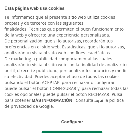
EMPRESAS
Esta página web usa cookies
Te informamos que el presente sitio web utiliza cookies
propias y de terceros con las siguientes
finalidades: Técnicas que permiten el buen funcionamiento
de la web y ofrecerte una experiencia personalizada.
COMPROMETIDOS CON NUESTRA TIERRA
De personalización, que si lo autorizas, recordarán tus
preferencias en el sitio web. Estadísticas, que si lo autorizas,
Sostenibilidad con
analizarán tu visita al sitio web con fines estadísticos.
De marketing o publicidad comportamental las cuales
impacto positivo
analizarán tu visita al sitio web con la finalidad de analizar tu
perfil, ofrecerte publicidad, personalizar los anuncios y medir
su efectividad. Puedes aceptar el uso de todas las cookies
En Cajasiete trabajamos cada día para hacer, desde
pulsando el botón ACEPTAR, para rechazar o configurar
Canarias, un mundo mejor. Si tienes o conoces algún
puede pulsar el botón CONFIGURAR y, para rechazar todas las
cookies opcionales puede pulsar el botón RECHAZAR. Pulsa
proyecto que nos ayude en este objetivo ¡queremos
para obtener
MÁS INFORMACIÓN
. Consulta
aquí
la política
conocerlo!
de privacidad de Google.
Configurar
Solicita Colaboración