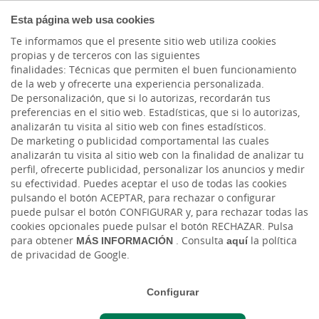
COMPROMETIDOS
Esta página web usa cookies
Te informamos que el presente sitio web utiliza cookies
propias y de terceros con las siguientes
finalidades: Técnicas que permiten el buen funcionamiento
1
/6
de la web y ofrecerte una experiencia personalizada.
De personalización, que si lo autorizas, recordarán tus
Este número es indicativo del riesgo del producto, siendo 1/6 indicativo de
preferencias en el sitio web. Estadísticas, que si lo autorizas,
menor riesgo y 6/6 de mayor riesgo.
analizarán tu visita al sitio web con fines estadísticos.
De marketing o publicidad comportamental las cuales
La Entidad está adherida al Fondo de Garantía de Depósitos Español de
Entidades de Crédito. El Fondo garantiza los depósitos en dinero hasta
analizarán tu visita al sitio web con la finalidad de analizar tu
100.000 euros, por titular y entidad.
perfil, ofrecerte publicidad, personalizar los anuncios y medir
su efectividad. Puedes aceptar el uso de todas las cookies
Este indicador de riesgo afecta a todas las cuentas y libretas detalladas en esta página
pulsando el botón ACEPTAR, para rechazar o configurar
puede pulsar el botón CONFIGURAR y, para rechazar todas las
cookies opcionales puede pulsar el botón RECHAZAR. Pulsa
Cuenta En Plan Fácil
para obtener
MÁS INFORMACIÓN
. Consulta
aquí
la política
de privacidad de Google.
Menudos
Configurar
Para tus pequeños, piensa en grande.