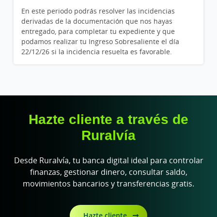
En este periodo podrás resolver las incidencias
derivadas de la documentación que nos hayas
entregado, para completar tu expediente y que
podamos realizar tu Ingreso Sobresaliente el día
22/12/26 si la incidencia resuelta es favorable.
Hazte cliente a través de
Ruralvía
Desde Ruralvía, tu banca digital ideal para controlar
finanzas, gestionar dinero, consultar saldo,
movimientos bancarios y transferencias gratis.
Hazte cliente