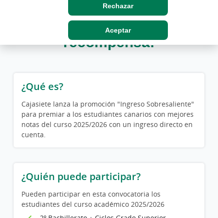
Rechazar
¡Tus buenas notas tienen
Aceptar
recompensa!
¿Qué es?
Cajasiete lanza la promoción "Ingreso Sobresaliente"
para premiar a los estudiantes canarios con mejores
notas del curso 2025/2026 con un ingreso directo en
cuenta.
¿Quién puede participar?
Pueden participar en esta convocatoria los
estudiantes del curso académico 2025/2026
2º Bachillerato + Ciclos Grado Superior