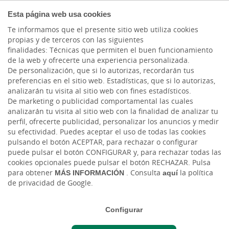
PARTICULARES
Esta página web usa cookies
Te informamos que el presente sitio web utiliza cookies
propias y de terceros con las siguientes
finalidades: Técnicas que permiten el buen funcionamiento
de la web y ofrecerte una experiencia personalizada.
CURSO 2025/2026
De personalización, que si lo autorizas, recordarán tus
preferencias en el sitio web. Estadísticas, que si lo autorizas,
INGRESO
analizarán tu visita al sitio web con fines estadísticos.
De marketing o publicidad comportamental las cuales
SOBRESALIENTE
analizarán tu visita al sitio web con la finalidad de analizar tu
perfil, ofrecerte publicidad, personalizar los anuncios y medir
su efectividad. Puedes aceptar el uso de todas las cookies
En Cajasiete premiamos un año más
pulsando el botón ACEPTAR, para rechazar o configurar
tus notas del curso 2025/2026
puede pulsar el botón CONFIGURAR y, para rechazar todas las
cookies opcionales puede pulsar el botón RECHAZAR. Pulsa
para obtener
MÁS INFORMACIÓN
. Consulta
aquí
la política
de privacidad de Google.
Registra tus notas
Configurar