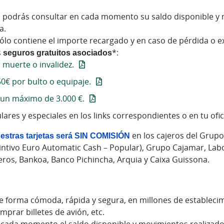
, podrás consultar en cada momento su saldo disponible y 
a.
sólo contiene el importe recargado y en caso de pérdida o e
s
seguros gratuitos asociados
*:
r muerte o invalidez.
50€ por bulto o equipaje.
a un máximo de 3.000 €.
ares y especiales en los links correspondientes o en tu ofic
nuestras tarjetas será SIN COMISIÓN
en los cajeros del Grupo
intivo Euro Automatic Cash – Popular), Grupo Cajamar, Labo
eros, Bankoa, Banco Pichincha, Arquia y Caixa Guissona.
e forma cómoda, rápida y segura, en millones de establecim
prar billetes de avión, etc.