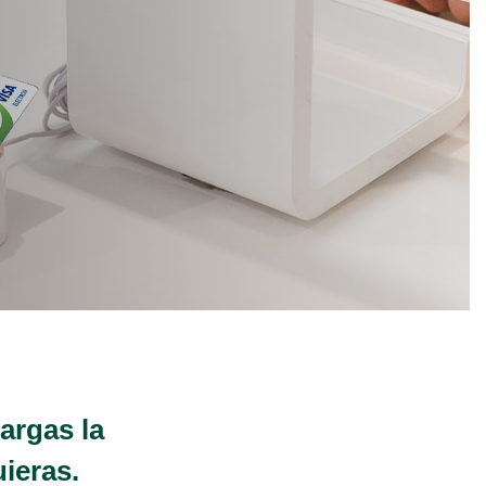
argas la
ieras.