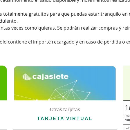
 cada momento el saldo disponible y movimientos realizados,
os totalmente gratuitos para que puedas estar tranquilo en 
dulento.
tas veces como quieras. Se podrán realizar compras y reinte
ólo contiene el importe recargado y en caso de pérdida o ex
1
Otras tarjetas
Este
TARJETA VIRTUAL
ries
La E