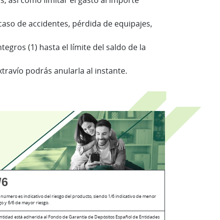
 así como limitar el gasto al importe
caso de accidentes, pérdida de equipajes,
gros (1) hasta el límite del saldo de la
travío podrás anularla al instante.
/6
 número es indicativo del riesgo del producto, siendo 1/6 indicativo de menor
go y 6/6 de mayor riesgo.
ntidad está adherida al Fondo de Garantía de Depósitos Español de Entidades