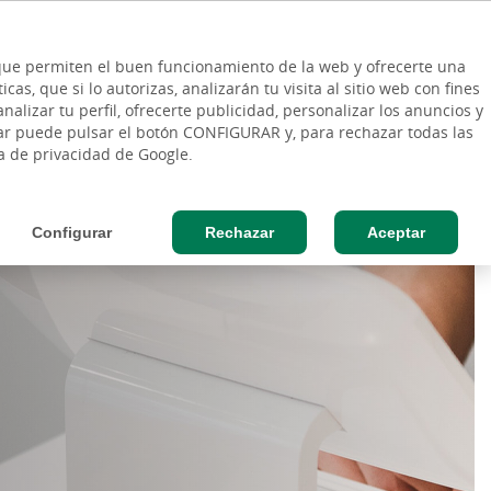
ES
Vinculo - Buscar en la web
so Cliente
EN
s que permiten el buen funcionamiento de la web y ofrecerte una
DE
as, que si lo autorizas, analizarán tu visita al sitio web con fines
ESAS
AGRO
nalizar tu perfil, ofrecerte publicidad, personalizar los anuncios y
rar puede pulsar el botón CONFIGURAR y, para rechazar todas las
ca de privacidad de Google.
Configurar
Rechazar
Aceptar