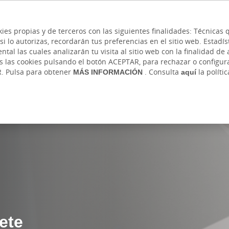
 y cajeros
Ayuda
Hazte cliente
Acce
Cita previa
kies propias y de terceros con las siguientes finalidades: Técnica
lo autorizas, recordarán tus preferencias en el sitio web. Estadístic
IVADA
AUTÓNOMOS Y EMPRENDEDORES
EMPR
l las cuales analizarán tu visita al sitio web con la finalidad de a
as las cookies pulsando el botón ACEPTAR, para rechazar o configu
R. Pulsa para obtener
MÁS INFORMACIÓN
. Consulta
aquí
la políti
Tarjeta Recarga Cajasiete
ete