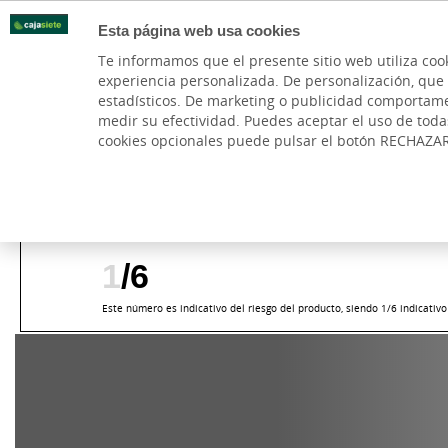
Esta página web usa cookies
Oficinas
Te informamos que el presente sitio web utiliza coo
experiencia personalizada. De personalización, que si 
PARTICULARES
BANCA PR
estadísticos. De marketing o publicidad comportamenta
medir su efectividad. Puedes aceptar el uso de tod
Subvenciones
Cuenta y Tarjetas
TPVs, Cobro
cookies opcionales puede pulsar el botón RECHAZA
Cuenta Autónomo
Tarjetas
Cajasiete
Autónomos y emprendedores
Cuenta y Tarje
1
/6
Este número es indicativo del riesgo del producto, siendo 1/6 indicativ