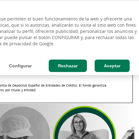
ES
Vinculo - Buscar en la web
so Cliente
EN
s que permiten el buen funcionamiento de la web y ofrecerte una
DE
as, que si lo autorizas, analizarán tu visita al sitio web con fines
RESAS
AGRO
nalizar tu perfil, ofrecerte publicidad, personalizar los anuncios y
rar puede pulsar el botón CONFIGURAR y, para rechazar todas las
n
Seguros
Negocio online
Momentos
ca de privacidad de Google.
Configurar
Rechazar
Aceptar
antía de Depósitos Español de Entidades de Crédito. El Fondo garantiza
s, por titular y entidad.