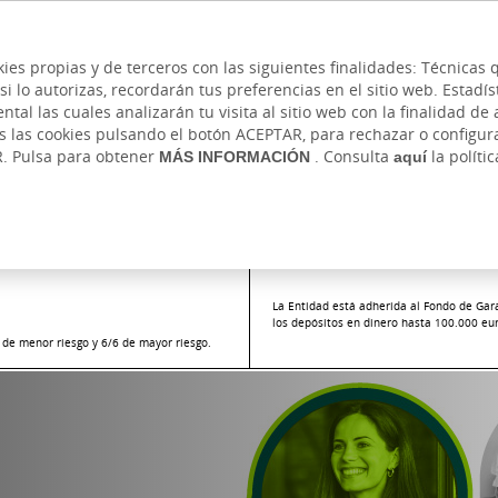
 y cajeros
Ayuda
Hazte cliente
Acce
Cita previa
kies propias y de terceros con las siguientes finalidades: Técnica
lo autorizas, recordarán tus preferencias en el sitio web. Estadístic
IVADA
AUTÓNOMOS Y EMPRENDEDORES
EMP
l las cuales analizarán tu visita al sitio web con la finalidad de a
as las cookies pulsando el botón ACEPTAR, para rechazar o configu
s y Pagos
Sostenibilidad
Financiación
Ahorro e Inversió
R. Pulsa para obtener
MÁS INFORMACIÓN
. Consulta
aquí
la políti
tas
Cuenta Autónomo
Cuenta Autónomo
La Entidad está adherida al Fondo de Gar
los depósitos en dinero hasta 100.000 euro
o de menor riesgo y 6/6 de mayor riesgo.