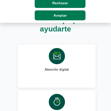
Rechazar
Aceptar
Estamos aquí para
ayudarte
Atención digital