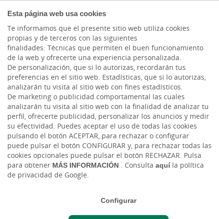
COMPROMETIDOS
Esta página web usa cookies
Te informamos que el presente sitio web utiliza cookies
propias y de terceros con las siguientes
Cargando contenido, por favor espere...
finalidades: Técnicas que permiten el buen funcionamiento
de la web y ofrecerte una experiencia personalizada.
De personalización, que si lo autorizas, recordarán tus
Sentimos mucho que
preferencias en el sitio web. Estadísticas, que si lo autorizas,
analizarán tu visita al sitio web con fines estadísticos.
quieras dejar de recibir
De marketing o publicidad comportamental las cuales
analizarán tu visita al sitio web con la finalidad de analizar tu
nuestras comunicaciones
perfil, ofrecerte publicidad, personalizar los anuncios y medir
por sms.
su efectividad. Puedes aceptar el uso de todas las cookies
pulsando el botón ACEPTAR, para rechazar o configurar
puede pulsar el botón CONFIGURAR y, para rechazar todas las
Para dejar de recibir sms de Cajasiete tienes
cookies opcionales puede pulsar el botón RECHAZAR. Pulsa
que rellenar y enviar el siguiente formulario
para obtener
MÁS INFORMACIÓN
. Consulta
aquí
la política
de privacidad de Google.
online con tus datos.
Configurar