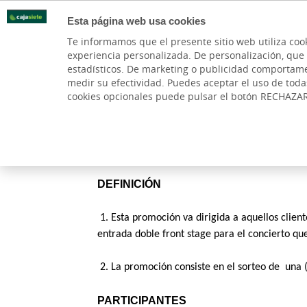
Esta página web usa cookies
Oficinas
Te informamos que el presente sitio web utiliza coo
experiencia personalizada. De personalización, que si 
PARTICULARES
BANCA PR
estadísticos. De marketing o publicidad comportamenta
medir su efectividad. Puedes aceptar el uso de tod
cookies opcionales puede pulsar el botón RECHAZA
Cargando contenido, por favor espere...
DEFINICIÓN
 1. Esta promoción va dirigida a aquellos clien
entrada doble front stage para el concierto q
 2. La promoción consiste en el sorteo de  una 
PARTICIPANTES