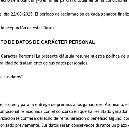
erecho de modificar y/o eliminar parcial o totalmente las condiciones 
s el día 22/08/2025. El periodo de reclamación de cada ganador finali
 la aceptación de estas Bases. 
NTO DE DATOS DE CARÁCTER PERSONAL
Carácter Personal La presente cláusula resume nuestra política de pr
inalidad de tratamiento de sus datos personales. 
e sus datos? 
 del sorteo y para la entrega de premios a los ganadores. Asimismo, e
promocional relacionada con el concurso en que ha resultado ganador (
torización le confiera derecho de remuneración o beneficio alguno, co
torizado previamente. Sus datos serán conservados durante un plazo 