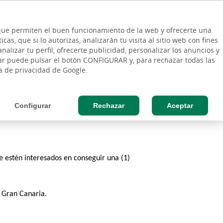
ES
Vinculo - Buscar en la web
so Cliente
EN
s que permiten el buen funcionamiento de la web y ofrecerte una
DE
as, que si lo autorizas, analizarán tu visita al sitio web con fines
ESAS
AGRO
nalizar tu perfil, ofrecerte publicidad, personalizar los anuncios y
rar puede pulsar el botón CONFIGURAR y, para rechazar todas las
ca de privacidad de Google.
Configurar
Rechazar
Aceptar
e estén interesados en conseguir una (1) 
l Gran Canaria. 