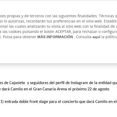
 y cajeros
Ayuda
Hazte cliente
Acce
Cita previa
kies propias y de terceros con las siguientes finalidades: Técnica
lo autorizas, recordarán tus preferencias en el sitio web. Estadístic
IVADA
AUTÓNOMOS Y EMPRENDEDORES
EMPR
l las cuales analizarán tu visita al sitio web con la finalidad de a
as las cookies pulsando el botón ACEPTAR, para rechazar o configu
R. Pulsa para obtener
MÁS INFORMACIÓN
. Consulta
aquí
la políti
tes de Cajasiete  y seguidores del perfil de Instagram de la entidad qu
ue dará Camilo en el Gran Canaria Arena el próximo 22 de agosto
(1) entrada doble front stage para el concierto que dará Camilo en e