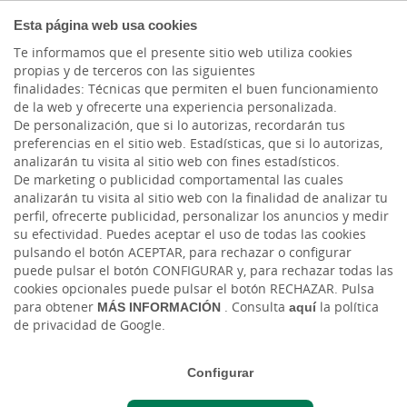
COMPROMETIDOS
Esta página web usa cookies
Te informamos que el presente sitio web utiliza cookies
propias y de terceros con las siguientes
Cargando contenido, por favor espere...
finalidades: Técnicas que permiten el buen funcionamiento
de la web y ofrecerte una experiencia personalizada.
DEFINICIÓN
De personalización, que si lo autorizas, recordarán tus
preferencias en el sitio web. Estadísticas, que si lo autorizas,
1. Esta promoción va dirigida a aquellos
analizarán tu visita al sitio web con fines estadísticos.
De marketing o publicidad comportamental las cuales
seguidores de Cajasiete en la página de
analizarán tu visita al sitio web con la finalidad de analizar tu
Instagram de la entidad que estén interesados
perfil, ofrecerte publicidad, personalizar los anuncios y medir
en obtener
2 entradas dobles para la Gala
su efectividad. Puedes aceptar el uso de todas las cookies
Drag de Las Palmas
2026.
pulsando el botón ACEPTAR, para rechazar o configurar
puede pulsar el botón CONFIGURAR y, para rechazar todas las
2. La promoción consiste en el sorteo de 2
cookies opcionales puede pulsar el botón RECHAZAR. Pulsa
para obtener
MÁS INFORMACIÓN
. Consulta
aquí
la política
entradas dobles entre los participantes para la
de privacidad de Google.
Gala Drag de Las Palmas 2026, que tendrá
lugar el próximo 20 de febrero.
Configurar