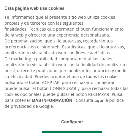
COMPROMETIDOS
Esta página web usa cookies
Te informamos que el presente sitio web utiliza cookies
propias y de terceros con las siguientes
Cargando contenido, por favor espere...
finalidades: Técnicas que permiten el buen funcionamiento
de la web y ofrecerte una experiencia personalizada.
DEFINICIÓN
De personalización, que si lo autorizas, recordarán tus
preferencias en el sitio web. Estadísticas, que si lo autorizas,
analizarán tu visita al sitio web con fines estadísticos.
 1. Esta promoción va dirigida a aquellos clientes de 
De marketing o publicidad comportamental las cuales
Cajasiete  y seguidores del perfil de Instagram de la 
analizarán tu visita al sitio web con la finalidad de analizar tu
entidad que estén interesados en conseguir entradas 
perfil, ofrecerte publicidad, personalizar los anuncios y medir
 2 entradas dobles 
su efectividad. Puedes aceptar el uso de todas las cookies
para el Tenerife Music Festival.
pulsando el botón ACEPTAR, para rechazar o configurar
front stage para la jornada del 13 de junio 
 2 
o
puede pulsar el botón CONFIGURAR y, para rechazar todas las
entradas dobles front stage para la jornada del 
cookies opcionales puede pulsar el botón RECHAZAR. Pulsa
14 de junio del Tenerife Music Festival 2025 en 
para obtener
MÁS INFORMACIÓN
. Consulta
aquí
la política
de privacidad de Google.
Santa Cruz de Tenerife
. 
Configurar
 2. La promoción consiste en el sorteo de 4 entradas 
dobles front stage. 2 entradas dobles front stage para la 