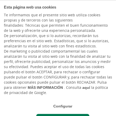
COMPROMETIDOS
Esta página web usa cookies
Te informamos que el presente sitio web utiliza cookies
propias y de terceros con las siguientes
finalidades: Técnicas que permiten el buen funcionamiento
Actualidad
de la web y ofrecerte una experiencia personalizada.
De personalización, que si lo autorizas, recordarán tus
preferencias en el sitio web. Estadísticas, que si lo autorizas,
Ahorrar no es solo
analizarán tu visita al sitio web con fines estadísticos.
De marketing o publicidad comportamental las cuales
guardar dinero: es
analizarán tu visita al sitio web con la finalidad de analizar tu
perfil, ofrecerte publicidad, personalizar los anuncios y medir
prepararse hoy para
su efectividad. Puedes aceptar el uso de todas las cookies
pulsando el botón ACEPTAR, para rechazar o configurar
poder elegir mañana.
puede pulsar el botón CONFIGURAR y, para rechazar todas las
cookies opcionales puede pulsar el botón RECHAZAR. Pulsa
para obtener
MÁS INFORMACIÓN
. Consulta
aquí
la política
Vie, 10/04/2026 - 12:00
de privacidad de Google.
Configurar