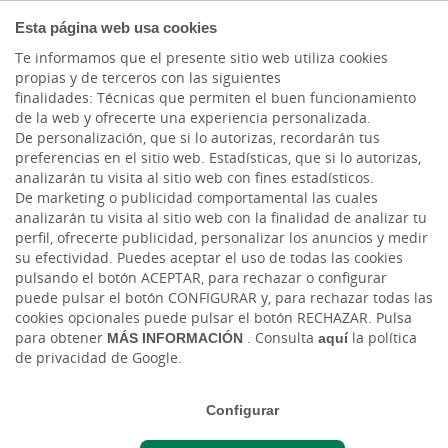
COMPROMETIDOS
Esta página web usa cookies
Te informamos que el presente sitio web utiliza cookies
propias y de terceros con las siguientes
finalidades: Técnicas que permiten el buen funcionamiento
Actualidad
de la web y ofrecerte una experiencia personalizada.
De personalización, que si lo autorizas, recordarán tus
preferencias en el sitio web. Estadísticas, que si lo autorizas,
Cajasiete con tu
analizarán tu visita al sitio web con fines estadísticos.
De marketing o publicidad comportamental las cuales
Negocio, el Podcast |
analizarán tu visita al sitio web con la finalidad de analizar tu
perfil, ofrecerte publicidad, personalizar los anuncios y medir
Episodio 4 | Samuel Cruz
su efectividad. Puedes aceptar el uso de todas las cookies
pulsando el botón ACEPTAR, para rechazar o configurar
puede pulsar el botón CONFIGURAR y, para rechazar todas las
Lun, 02/03/2026 - 12:00
cookies opcionales puede pulsar el botón RECHAZAR. Pulsa
para obtener
MÁS INFORMACIÓN
. Consulta
aquí
la política
de privacidad de Google.
Configurar