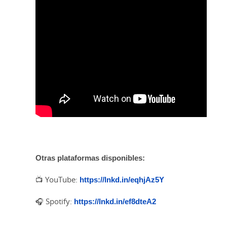
Otras plataformas disponibles:
YouTube:
https://lnkd.in/eqhjAz5Y
📺
Spotify:
https://lnkd.in/ef8dteA2
🎧